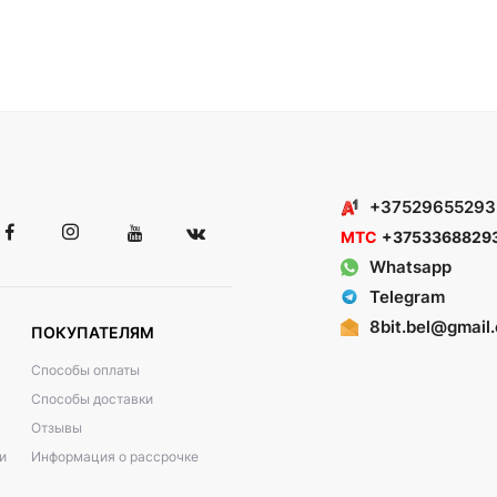
+37529655293
МТС
+3753368829
Whatsapp
Telegram
8bit.bel@gmail
ПОКУПАТЕЛЯМ
Способы оплаты
Способы доставки
Отзывы
и
Информация о рассрочке