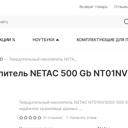
Возврат товара
Отзыв
КЦИИ %
НОУТБУКИ 🔥
КОМПЛЕКТУЮЩИЕ ДЛЯ П
SD
Твердотельный накопитель NETAC 500 Gb NT01NV3000-500-E4X
питель NETAC 500 Gb NT01NV
Твердотельный накопитель NETAC NT01NV3000-500-E
надёжное хранилище данных....
(0 отзывов)
Написать отзыв