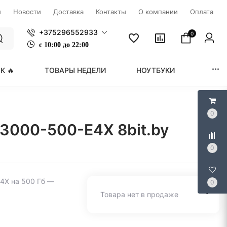
ы
Новости
Доставка
Контакты
О компании
Оплата
+375296552933
0
с
1
0:00 до 22:00
К 🔥
ТОВАРЫ НЕДЕЛИ
НОУТБУКИ
МОНИ
0
3000-500-E4X 8bit.by
0
4X на 500 Гб —
0
Товара нет в продаже