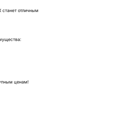
X станет отличным
мущества:
упным ценам!