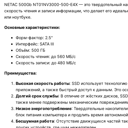
NETAC 500Gb NT01NV3000-500-E4X — это твердотельный нако
скорость чтения и записи информации, что делает его идеа
или ноутбуке.
Основные характеристики:
Форм-фактор: 2.5"
Интерфейс: SATA III
Объём: 500 ГБ
Скорость чтения: до 560 МБ/с
Скорость записи: до 480 МБ/с
Преимущества:
Высокая скорость работы
: SSD использует технологию
приложений, а также быстрый доступ к данным. Это осо
Долгий срок службы
: В отличие от жёстких дисков, S
также менее подвержены механическим повреждения
Низкое энергопотребление
: Твердотельные накопители
блок питания компьютера и продлить время автономной
Бесшумная работа
: Отсутствие движущихся частей так
других устройств, где шум нежелателен.