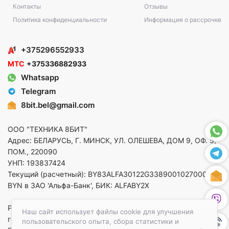
Контакты
Отзывы
Политика конфиденциальности
Информация о рассрочке
+375296552933
МТС
+375336882933
Whatsapp
Telegram
8bit.bel@gmail.com
ООО "ТЕХНИКА 8БИТ"
Адрес: БЕЛАРУСЬ, Г. МИНСК, УЛ. ОЛЕШЕВА, ДОМ 9, ОФ. 5,
ПОМ., 220090
УНП: 193837424
Текущий (расчетный): BY83ALFA30122G33890010270000 в
BYN в ЗАО 'Альфа-Банк', БИК: ALFABY2X
Регистрация в торговом реестре от 14.08.2025 Минский
Наш сайт использует файлы cookie для улучшения
горисполком
пользовательского опыта, сбора статистики и