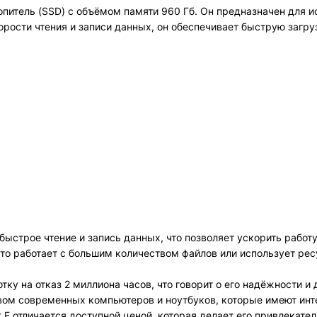
опитель (SSD) с объёмом памяти 960 Гб. Он предназначен для и
орости чтения и записи данных, он обеспечивает быструю загр
т быстрое чтение и запись данных, что позволяет ускорить рабо
 кто работает с большим количеством файлов или использует ре
ку на отказ 2 миллиона часов, что говорит о его надёжности и 
твом современных компьютеров и ноутбуков, которые имеют инте
t E отличается доступной ценой, которая делает его привлекат