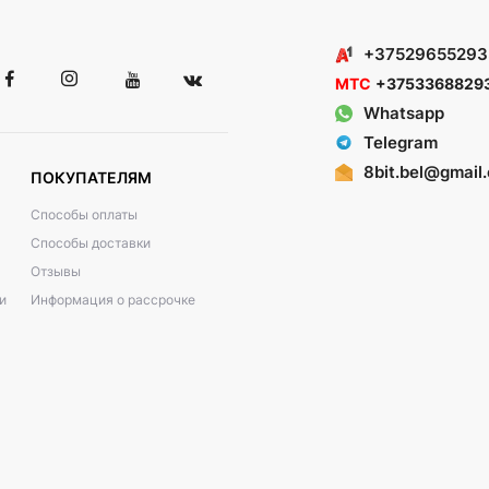
+37529655293
МТС
+3753368829
Whatsapp
Telegram
8bit.bel@gmail
ПОКУПАТЕЛЯМ
Способы оплаты
Способы доставки
Отзывы
и
Информация о рассрочке