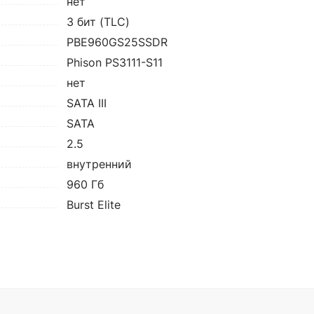
нет
3 бит (TLC)
PBE960GS25SSDR
Phison PS3111-S11
нет
SATA III
SATA
2.5
внутренний
960 Гб
Burst Elite