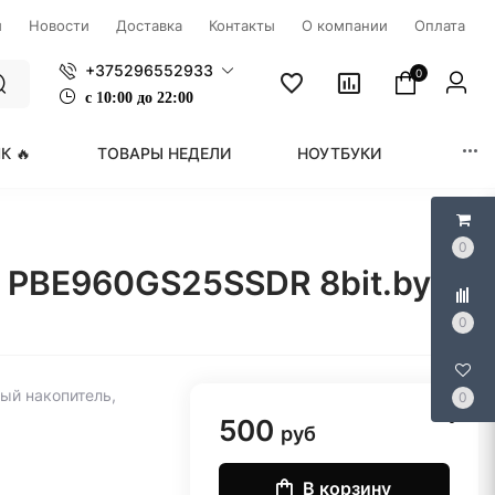
ы
Новости
Доставка
Контакты
О компании
Оплата
+375296552933
0
с
1
0:00 до 22:00
К 🔥
ТОВАРЫ НЕДЕЛИ
НОУТБУКИ
МОНИ
0
E PBE960GS25SSDR 8bit.by
0
ый накопитель,
0
500
руб
В корзину