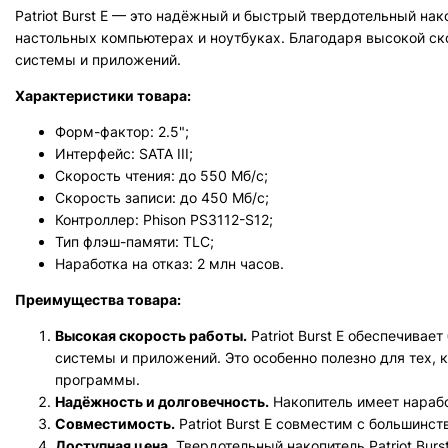
Patriot Burst E — это надёжный и быстрый твердотельный нак
настольных компьютерах и ноутбуках. Благодаря высокой ск
системы и приложений.
Характеристики товара:
Форм-фактор: 2.5";
Интерфейс: SATA III;
Скорость чтения: до 550 Мб/с;
Скорость записи: до 450 Мб/с;
Контроллер: Phison PS3112-S12;
Тип флэш-памяти: TLC;
Наработка на отказ: 2 млн часов.
Преимущества товара:
Высокая скорость работы.
Patriot Burst E обеспечивае
системы и приложений. Это особенно полезно для тех,
программы.
Надёжность и долговечность.
Накопитель имеет наработ
Совместимость.
Patriot Burst E совместим с большинс
Доступная цена.
Твердотельный накопитель Patriot Burs