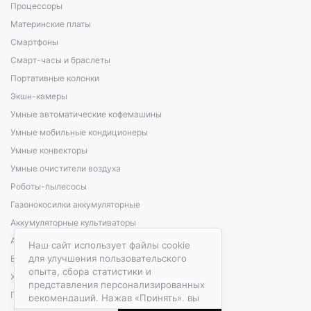
Процессоры
Материнские платы
Смартфоны
Смарт-часы и браслеты
Портативные колонки
Экшн-камеры
Умные автоматические кофемашины
Умные мобильные кондиционеры
Умные конвекторы
Умные очистители воздуха
Роботы-пылесосы
Газонокосилки аккумуляторные
Аккумуляторные культиваторы
Аккумуляторные кусторезы, сучкорезы
Наш сайт использует файлы cookie
для улучшения пользовательского
Варочные панели электрические
опыта, сбора статистики и
Холодильники автомобильные
представления персонализированных
Портативные зарядные станции
рекомендаций. Нажав «Принять», вы