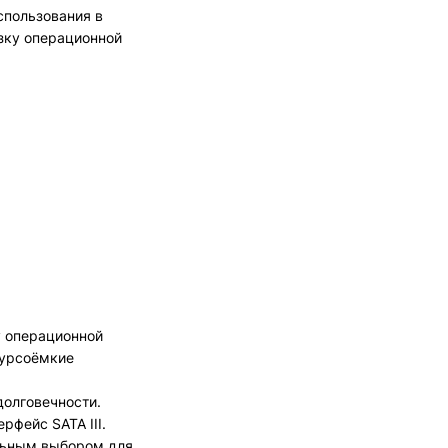
спользования в
узку операционной
ту операционной
сурсоёмкие
долговечности.
рфейс SATA III.
ельным выбором для