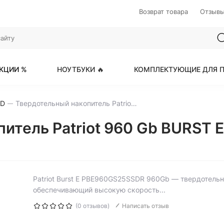
Возврат товара
Отзыв
КЦИИ %
НОУТБУКИ 🔥
КОМПЛЕКТУЮЩИЕ ДЛЯ П
SD
Твердотельный накопитель Patriot 960 Gb BURST E PBE960GS25SSDR
итель Patriot 960 Gb BURST 
Patriot Burst E PBE960GS25SSDR 960Gb — твердотельн
обеспечивающий высокую скорость...
(0 отзывов)
Написать отзыв