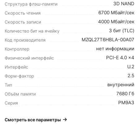
3D NAND
Структура флэш-памяти
6700 Мбайт/сек
Cкорость чтения
4000 Мбайт/сек
Cкорость записи
3 бит (TLC)
Количество бит на ячейку
MZQL27T6HBLA-00A07
Код производителя
нет информации
Контроллер
PCI-E 4.0 x4
Физический интерфейс
U.2
Интерфейс
2.5
Форм-фактор
внутренний
Тип
7680 Гб
Объём памяти
PM9A3
Серия
Смотреть все параметры