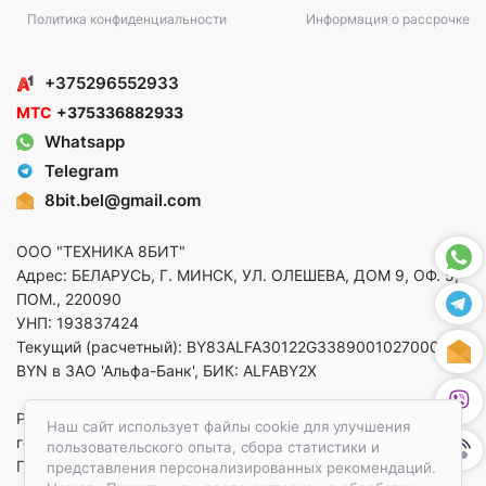
Политика конфиденциальности
Информация о рассрочке
+375296552933
МТС
+375336882933
Whatsapp
Telegram
8bit.bel@gmail.com
ООО "ТЕХНИКА 8БИТ"
Адрес: БЕЛАРУСЬ, Г. МИНСК, УЛ. ОЛЕШЕВА, ДОМ 9, ОФ. 5,
ПОМ., 220090
УНП: 193837424
Текущий (расчетный): BY83ALFA30122G33890010270000 в
BYN в ЗАО 'Альфа-Банк', БИК: ALFABY2X
Регистрация в торговом реестре от 14.08.2025 Минский
Наш сайт использует файлы cookie для улучшения
горисполком
пользовательского опыта, сбора статистики и
По вопросам защиты прав потребителей
представления персонализированных рекомендаций.