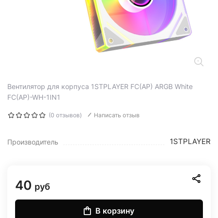
Вентилятор для корпуса 1STPLAYER FC(AP) ARGB White
FC(AP)-WH-1IN1
(0 отзывов)
Написать отзыв
1STPLAYER
Производитель
40
руб
В корзину