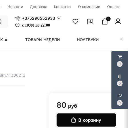
ы
Новости
Доставка
Контакты
О компании
Оплата
+375296552933
0
с
1
0:00 до 22:00
К 🔥
ТОВАРЫ НЕДЕЛИ
НОУТБУКИ
МОНИ
0
икул: 308212
0
80
0
руб
В корзину