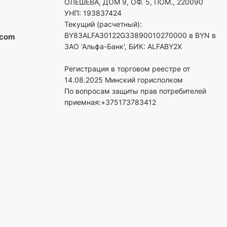
ОЛЕШЕВА, ДОМ 9, ОФ. 5, ПОМ., 220090
УНП: 193837424
Текущий (расчетный):
BY83ALFA30122G33890010270000 в BYN в
.com
ЗАО 'Альфа-Банк', БИК: ALFABY2X
Регистрация в торговом реестре от
14.08.2025 Минский горисполком
По вопросам защиты прав потребителей
приемная:+375173783412