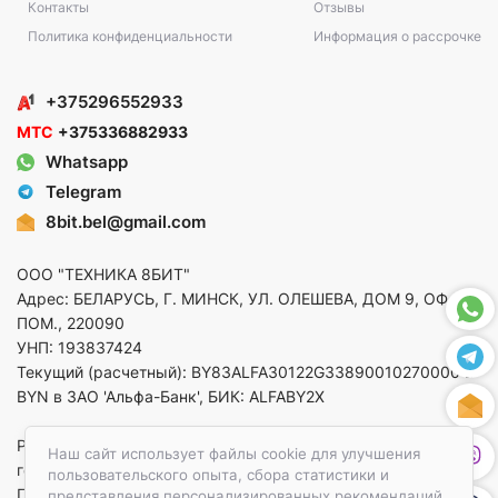
Контакты
Отзывы
Политика конфиденциальности
Информация о рассрочке
+375296552933
МТС
+375336882933
Whatsapp
Telegram
8bit.bel@gmail.com
ООО "ТЕХНИКА 8БИТ"
Адрес: БЕЛАРУСЬ, Г. МИНСК, УЛ. ОЛЕШЕВА, ДОМ 9, ОФ. 5,
ПОМ., 220090
УНП: 193837424
Текущий (расчетный): BY83ALFA30122G33890010270000 в
BYN в ЗАО 'Альфа-Банк', БИК: ALFABY2X
Регистрация в торговом реестре от 14.08.2025 Минский
Наш сайт использует файлы cookie для улучшения
горисполком
пользовательского опыта, сбора статистики и
По вопросам защиты прав потребителей
представления персонализированных рекомендаций.