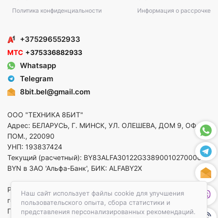
Политика конфиденциальности
Информация о рассрочке
+375296552933
МТС
+375336882933
Whatsapp
Telegram
8bit.bel@gmail.com
ООО "ТЕХНИКА 8БИТ"
Адрес: БЕЛАРУСЬ, Г. МИНСК, УЛ. ОЛЕШЕВА, ДОМ 9, ОФ. 5,
ПОМ., 220090
УНП: 193837424
Текущий (расчетный): BY83ALFA30122G33890010270000 в
BYN в ЗАО 'Альфа-Банк', БИК: ALFABY2X
Регистрация в торговом реестре от 14.08.2025 Минский
Наш сайт использует файлы cookie для улучшения
горисполком
пользовательского опыта, сбора статистики и
По вопросам защиты прав потребителей
представления персонализированных рекомендаций.