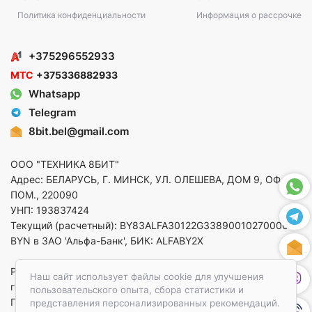
Политика конфиденциальности
Информация о рассрочке
+375296552933
МТС
+375336882933
Whatsapp
Telegram
8bit.bel@gmail.com
ООО "ТЕХНИКА 8БИТ"
Адрес: БЕЛАРУСЬ, Г. МИНСК, УЛ. ОЛЕШЕВА, ДОМ 9, ОФ. 5,
ПОМ., 220090
УНП: 193837424
Текущий (расчетный): BY83ALFA30122G33890010270000 в
BYN в ЗАО 'Альфа-Банк', БИК: ALFABY2X
Регистрация в торговом реестре от 14.08.2025 Минский
Наш сайт использует файлы cookie для улучшения
горисполком
пользовательского опыта, сбора статистики и
По вопросам защиты прав потребителей
представления персонализированных рекомендаций.