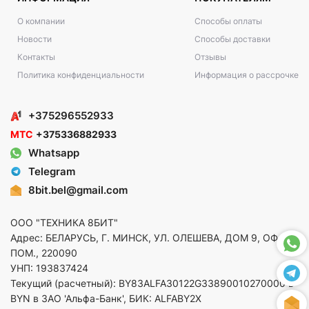
О компании
Способы оплаты
Новости
Способы доставки
Контакты
Отзывы
Политика конфиденциальности
Информация о рассрочке
+375296552933
МТС
+375336882933
Whatsapp
Telegram
8bit.bel@gmail.com
ООО "ТЕХНИКА 8БИТ"
Адрес: БЕЛАРУСЬ, Г. МИНСК, УЛ. ОЛЕШЕВА, ДОМ 9, ОФ. 5,
ПОМ., 220090
УНП: 193837424
Текущий (расчетный): BY83ALFA30122G33890010270000 в
BYN в ЗАО 'Альфа-Банк', БИК: ALFABY2X