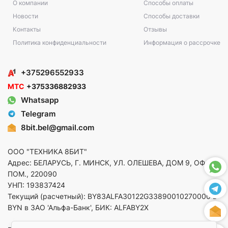
О компании
Способы оплаты
Новости
Способы доставки
Контакты
Отзывы
Политика конфиденциальности
Информация о рассрочке
+375296552933
МТС
+375336882933
Whatsapp
Telegram
8bit.bel@gmail.com
ООО "ТЕХНИКА 8БИТ"
Адрес: БЕЛАРУСЬ, Г. МИНСК, УЛ. ОЛЕШЕВА, ДОМ 9, ОФ. 5,
ПОМ., 220090
УНП: 193837424
Текущий (расчетный): BY83ALFA30122G33890010270000 в
BYN в ЗАО 'Альфа-Банк', БИК: ALFABY2X