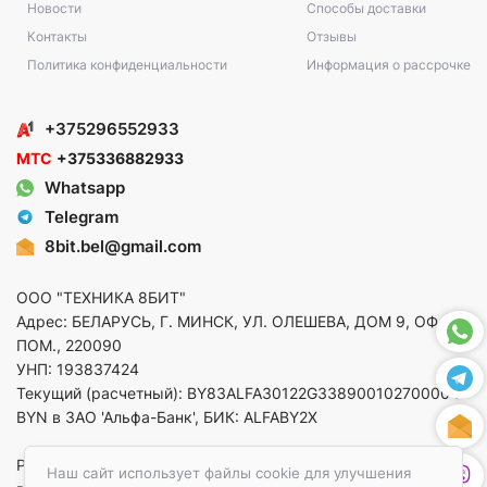
Новости
Способы доставки
Контакты
Отзывы
Политика конфиденциальности
Информация о рассрочке
+375296552933
МТС
+375336882933
Whatsapp
Telegram
8bit.bel@gmail.com
ООО "ТЕХНИКА 8БИТ"
Адрес: БЕЛАРУСЬ, Г. МИНСК, УЛ. ОЛЕШЕВА, ДОМ 9, ОФ. 5,
ПОМ., 220090
УНП: 193837424
Текущий (расчетный): BY83ALFA30122G33890010270000 в
BYN в ЗАО 'Альфа-Банк', БИК: ALFABY2X
Регистрация в торговом реестре от 14.08.2025 Минский
Наш сайт использует файлы cookie для улучшения