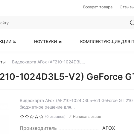
Возврат товара
Отзыв
КЦИИ %
НОУТБУКИ 🔥
КОМПЛЕКТУЮЩИЕ ДЛЯ П
рты
Видеокарта AFox (AF210-1024D3L5-V2) GeForce GT 210 1GB
F210-1024D3L5-V2) GeForce G
Видеокарта AFox (AF210-1024D3L5-V2) GeForce GT 210
бюджетное решение для...
(0 отзывов)
Написать отзыв
Производитель
AFOX