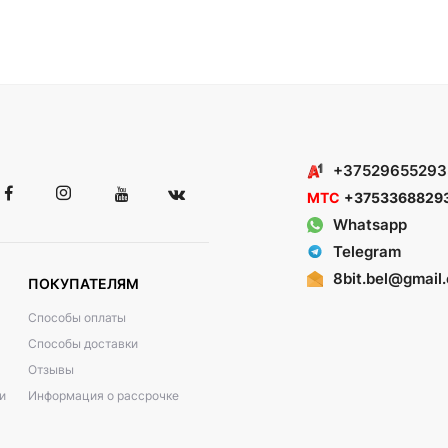
+37529655293
МТС
+3753368829
Whatsapp
Telegram
8bit.bel@gmail
ПОКУПАТЕЛЯМ
Способы оплаты
Способы доставки
Отзывы
и
Информация о рассрочке