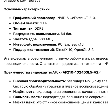
от своего компьютера.
Основные характеристики:
Графический процессор
: NVIDIA GeForce GT 210.
Объём памяти
: 1 ГБ.
Тип памяти
: DDR3.
Разрядность шины памяти
: 64 бит.
Частота ядра
: 589 МГц.
Интерфейс подключения
: PCI Express x16.
Поддержка технологий
: DirectX 10, OpenGL 3.2.
Эта видеокарта обеспечивает плавную работу в играх, виде
производительности. Она также поддерживает технологию NVI
Преимущества видеокарты AFox (AF210-1024D3L5-V2):
Высокая производительность
: благодаря мощному гра
быструю обработку графики и плавное воспроизведение
Надёжность
: видеокарта изготовлена из качественных
Совместимость
: подходит для большинства современн
Низкая цена
: это отличное соотношение цены и качеств