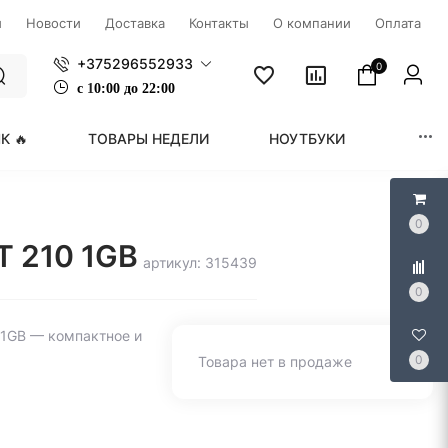
ы
Новости
Доставка
Контакты
О компании
Оплата
+375296552933
0
с
1
0:00 до 22:00
К 🔥
ТОВАРЫ НЕДЕЛИ
НОУТБУКИ
МОНИ
0
T 210 1GB
артикул: 315439
0
 1GB — компактное и
0
Товара нет в продаже