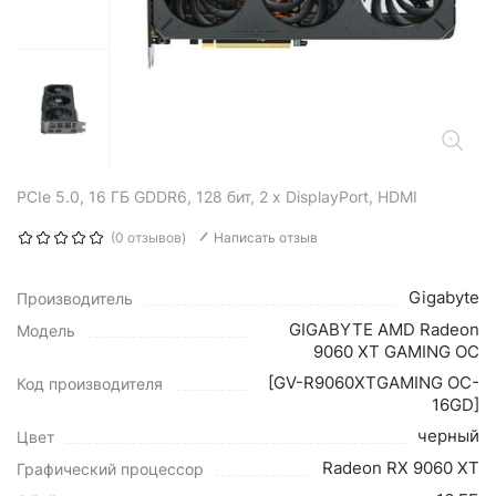
PCIe 5.0, 16 ГБ GDDR6, 128 бит, 2 x DisplayPort, HDMI
(0 отзывов)
Написать отзыв
Gigabyte
Производитель
GIGABYTE AMD Radeon
Модель
9060 XT GAMING OC
[GV-R9060XTGAMING OC-
Код производителя
16GD]
черный
Цвет
Radeon RX 9060 XT
Графический процессор