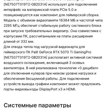
[NE7507T019T2-GB2031A] использует для подключения
интерфейс на материнской плате PCIe 5.0 и
позиционируется как компонент для геймерской сборки.
Модель с объемом видеопамяти 16384 МБ и частотой чипа
2295 МГц обеспечит стабильную работу системного блока
при запуске требовательных видеоигр. Она совместима с
корпусами ПК, рассчитанными на платы расширения
длиной от 332 мм.
Для отвода тепла под нагрузкой видеокарта для
геймерского ПК Palit GeForce RTX 5070 Ti GamingPro
[NE7507T019T2-GB2031A] располагает активной системой
воздушного охлаждения, включающей 3 осевых
вентилятора. В ней реализована технология «0 децибел»
для отключения кулеров при низком уровне нагрузки и
обеспечения бесшумной работы. Для подключения
устройств вывода графики компонент может предложить
порты-видеовыходы DisplayPort x3 и HDMI.
Системные параметры