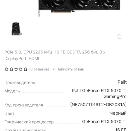
PCIe 5.0, GPU 2295 МГц, 16 ГБ GDDR7, 256 бит, 3 x
DisplayPort, HDMI
(0 отзывов)
Написать отзыв
Palit
Производитель
Palit GeForce RTX 5070 Ti
Модель
GamingPro
[NE7507T019T2-GB2031A]
Код производителя
черный
Цвет
GeForce RTX 5070 Ti
Графический процессор
16 ГБ
Объём видеопамяти